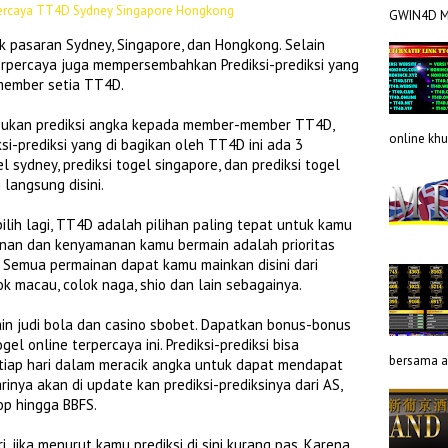
percaya TT4D Sydney Singapore Hongkong
GWIN4D Me
k pasaran Sydney, Singapore, dan Hongkong. Selain
erpercaya juga mempersembahkan Prediksi-prediksi yang
 member setia TT4D.
ukan prediksi angka kepada member-member TT4D,
online khu
diksi-prediksi yang di bagikan oleh TT4D ini ada 3
l sydney, prediksi togel singapore, dan prediksi togel
langsung disini.
ilih lagi, TT4D adalah pilihan paling tepat untuk kamu
anan dan kenyamanan kamu bermain adalah prioritas
. Semua permainan dapat kamu mainkan disini dari
lok macau, colok naga, shio dan lain sebagainya.
main judi bola dan casino sbobet. Dapatkan bonus-bonus
el online terpercaya ini. Prediksi-prediksi bisa
bersama a
ap hari dalam meracik angka untuk dapat mendapat
inya akan di update kan prediksi-prediksinya dari AS,
op hingga BBFS.
, jika menurut kamu prediksi di sini kurang pas. Karena