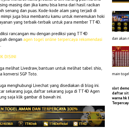
ng-masing dan jika kamu bisa kena dari hasil racikan
bih senang dan puas. Kode-kode alam yang terjadi di
au mimpi juga bisa membantu kamu untuk menemukan hoki
ayanan yang terbaik-terbaik untuk para member TT4D.
ediksi rancangan mu dengan prediksi yang TT4D
dan akan m
impah dengan
agen togel online terpercaya rekomendasi
.
K DISINI
juga melihat Livedraw, bantuan untuk melihat tabel shio,
a konversi SGP Toto.
main togel 
ga menghubungi Livechat yang disediakan di blog ini.
slot dem
ar sekarang juga, daftar sekarang juga di TT4D Agen
daftar sit
ng saja klik gambar di bawah ini.
warna hk
Terpercay