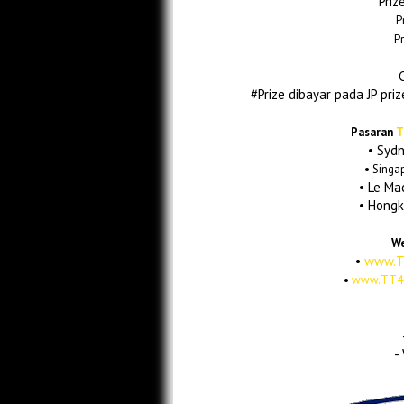
Priz
P
Pr
C
#Prize dibayar pada JP pri
Pasaran
T
• Syd
• Singa
• Le Ma
• Hongk
We
•
www.T
•
www.TT4D
-