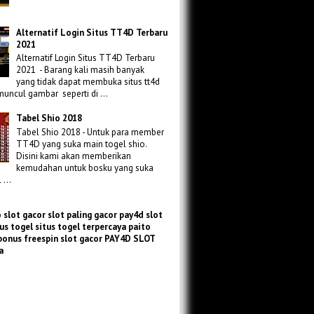
Alternatif Login Situs TT4D Terbaru
2021
Alternatif Login Situs TT4D Terbaru
2021 - Barang kali masih banyak
yang tidak dapat membuka situs tt4d
uncul gambar seperti di ...
Tabel Shio 2018
Tabel Shio 2018 - Untuk para member
TT4D yang suka main togel shio.
Disini kami akan memberikan
kemudahan untuk bosku yang suka
...
o
slot gacor
slot paling gacor
pay4d slot
us togel
situs togel terpercaya
paito
bonus freespin
slot gacor
PAY4D SLOT
a