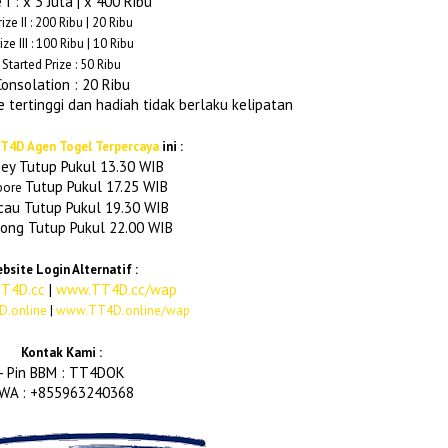
e I : x 3 Juta | x 400 Ribu
rize II : 200 Ribu | 20 Ribu
ize III : 100 Ribu | 10 Ribu
Started Prize : 50 Ribu
onsolation : 20 Ribu
ze tertinggi dan hadiah tidak berlaku kelipatan
T4D Agen Togel Terpercaya
ini :
ney Tutup Pukul 13.30 WIB
Tutup Pukul 17.25 WIB
pore
cau Tutup Pukul 19.30 WIB
ong Tutup Pukul 22.00 WIB
bsite Login Alternatif :
T4D.cc
|
www.TT4D.cc/wap
.online
|
www.TT4D.online/wap
Kontak Kami :
- Pin BBM : TT4DOK
 WA : +855963240368