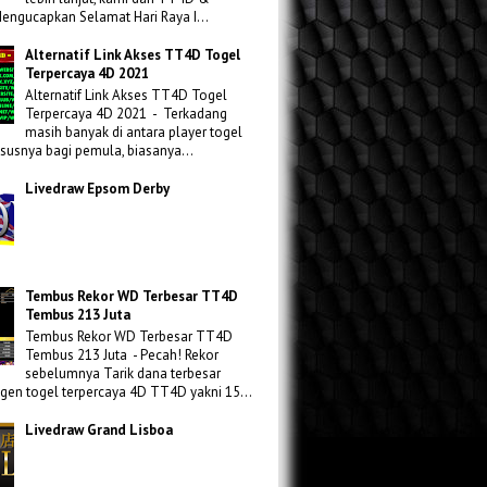
ngucapkan Selamat Hari Raya I...
Alternatif Link Akses TT4D Togel
Terpercaya 4D 2021
Alternatif Link Akses TT4D Togel
Terpercaya 4D 2021 - Terkadang
masih banyak di antara player togel
susnya bagi pemula, biasanya...
Livedraw Epsom Derby
Tembus Rekor WD Terbesar TT4D
Tembus 213 Juta
Tembus Rekor WD Terbesar TT4D
Tembus 213 Juta - Pecah! Rekor
sebelumnya Tarik dana terbesar
gen togel terpercaya 4D TT4D yakni 15...
Livedraw Grand Lisboa