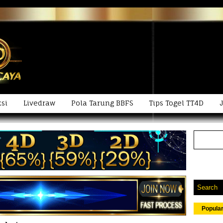
ksi
Livedraw
Pola Tarung BBFS
Tips Togel TT4D
Popula