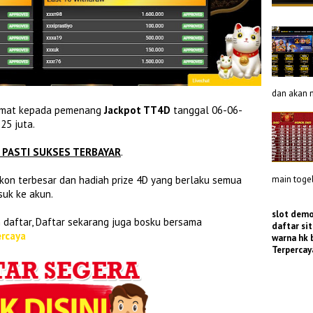
dan akan m
amat kepada pemenang
Jackpot TT4D
tanggal 06-06-
25 juta.
PASTI SUKSES TERBAYAR
.
main togel 
skon terbesar dan hadiah prize 4D yang berlaku semua
uk ke akun.
slot dem
m daftar, Daftar sekarang juga bosku bersama
daftar sit
rcaya
warna hk
Terpercay