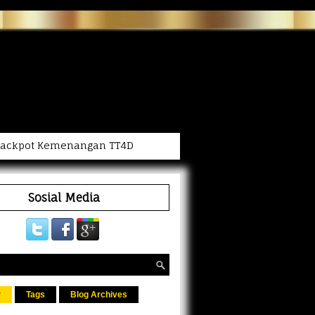
Jackpot Kemenangan TT4D
Sosial Media
r
Tags
Blog Archives