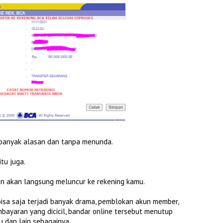
k banyak alasan dan tanpa menunda.
itu juga.
an akan langsung meluncur ke rekening kamu.
 bisa saja terjadi banyak drama, pemblokan akun member,
ayaran yang dicicil, bandar online tersebut menutup
u dan lain sebagainya.