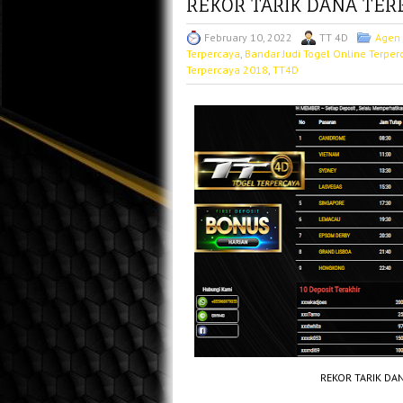
REKOR TARIK DANA TER
February 10, 2022
TT 4D
Agen 
Terpercaya
,
Bandar Judi Togel Online Terper
Terpercaya 2018
,
TT4D
REKOR TARIK DA