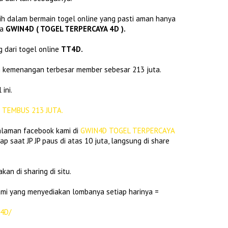
lih dalam bermain togel online yang pasti aman hanya
ya
GWIN4D ( TOGEL TERPERCAYA 4D ).
g dari togel online
TT4D.
an kemenangan terbesar member sebesar 213 juta.
ini.
TEMBUS 213 JUTA.
alaman facebook kami di
GWIN4D TOGEL TERPERCAYA
ap saat JP JP paus di atas 10 juta, langsung di share
kan di sharing di situ.
ami yang menyediakan lombanya setiap harinya =
4D/